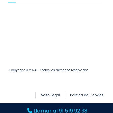
Los logos y marcas de cada servicio
técnico expuestos en este sitio Web
son propiedad de sus titulares y están
protegidos por las leyes del copyright.
Copyright © 2024 - Todos los derechos reservados
Aviso Legal
Política de Cookies
Política de Privacidad
Llamar al 91 519 92 38