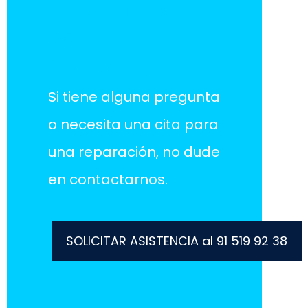
¡Estamos aquí
para
ayudarlo!
Si tiene alguna pregunta
o necesita una cita para
una reparación, no dude
en contactarnos.
SOLICITAR ASISTENCIA al 91 519 92 38