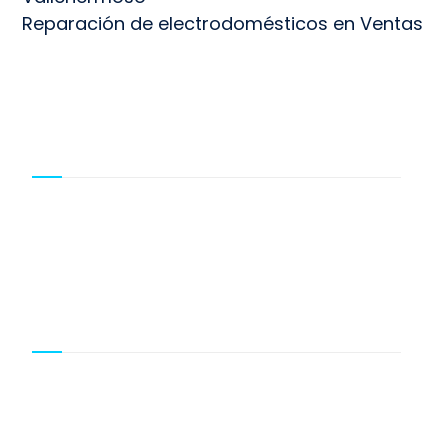
Reparación de electrodomésticos en Ventas
EMPRESA
Calle de Méjico, 3
28028 Madrid
LEGAL
Los logos y marcas de cada servicio
técnico expuestos en este sitio Web
son propiedad de sus titulares y están