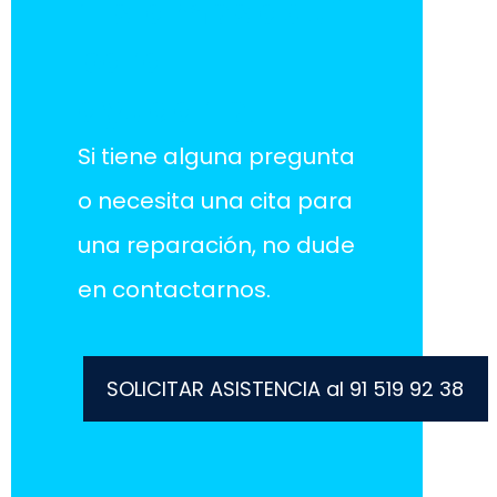
¡Estamos aquí
para
ayudarlo!
Si tiene alguna pregunta
o necesita una cita para
una reparación, no dude
en contactarnos.
SOLICITAR ASISTENCIA al 91 519 92 38